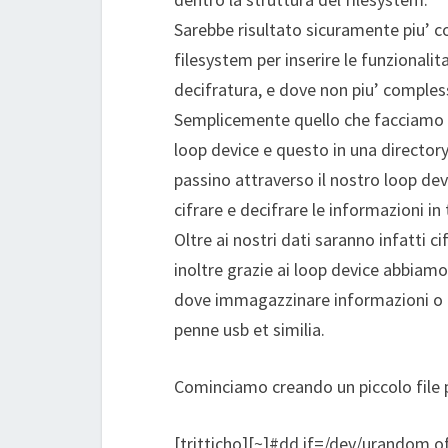
Sarebbe risultato sicuramente piu’ co
filesystem per inserire le funzionalita
decifratura, e dove non piu’ comple
Semplicemente quello che facciamo e
loop device e questo in una directory
passino attraverso il nostro loop devi
cifrare e decifrare le informazioni in 
Oltre ai nostri dati saranno infatti c
inoltre grazie ai loop device abbiamo l
dove immagazzinare informazioni o cr
penne usb et similia.
Cominciamo creando un piccolo file
[tritticho][~]#dd if=/dev/urandom 