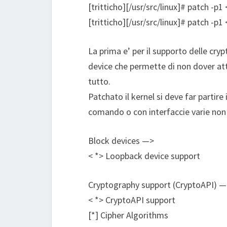
[tritticho][/usr/src/linux]# patch -p1 
[tritticho][/usr/src/linux]# patch -p1 
La prima e’ per il supporto delle cryp
device che permette di non dover atti
tutto.
Patchato il kernel si deve far partire 
comando o con interfaccie varie non 
Block devices —>
< *> Loopback device support
Cryptography support (CryptoAPI) —
< *> CryptoAPI support
[*] Cipher Algorithms