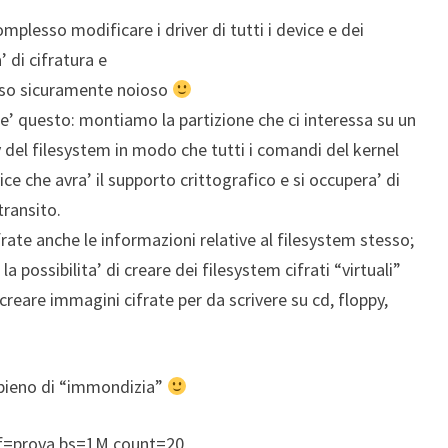
mplesso modificare i driver di tutti i device e dei
’ di cifratura e
sso sicuramente noioso
’ questo: montiamo la partizione che ci interessa su un
 del filesystem in modo che tutti i comandi del kernel
ce che avra’ il supporto crittografico e si occupera’ di
transito.
ifrate anche le informazioni relative al filesystem stesso;
a possibilita’ di creare dei filesystem cifrati “virtuali”
eare immagini cifrate per da scrivere su cd, floppy,
 pieno di “immondizia”
of=prova bs=1M count=20