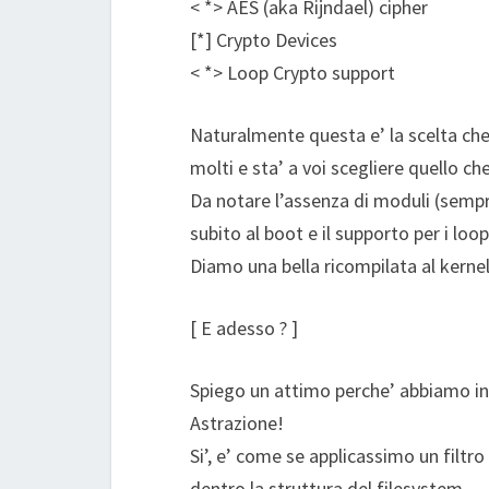
< *> AES (aka Rijndael) cipher
[*] Crypto Devices
< *> Loop Crypto support
Naturalmente questa e’ la scelta che 
molti e sta’ a voi scegliere quello che
Da notare l’assenza di moduli (sempre
subito al boot e il supporto per i loo
Diamo una bella ricompilata al kernel
[ E adesso ? ]
Spiego un attimo perche’ abbiamo ins
Astrazione!
Si’, e’ come se applicassimo un filtro
dentro la struttura del filesystem.