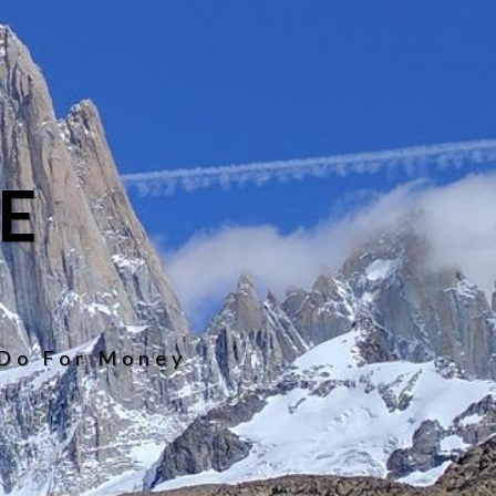
E
 Do For Money