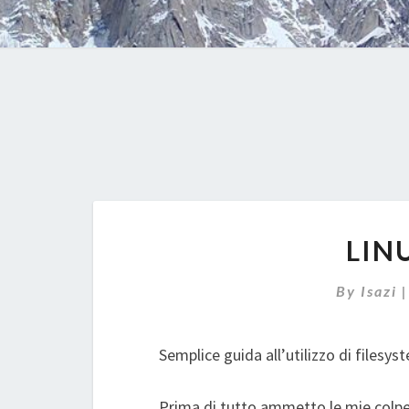
LIN
By
Isazi
Semplice guida all’utilizzo di filesyst
Prima di tutto ammetto le mie colp