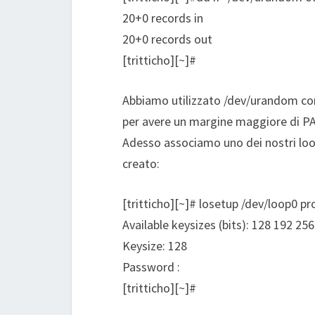
20+0 records in
20+0 records out
[tritticho][~]#
Abbiamo utilizzato /dev/urandom com
per avere un margine maggiore di 
Adesso associamo uno dei nostri loo
creato:
[tritticho][~]# losetup /dev/loop0 pr
Available keysizes (bits): 128 192 256
Keysize: 128
Password :
[tritticho][~]#