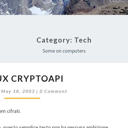
Category:
Tech
Some on computers
LINUX
UX CRYPTOAPI
CRYPTOAPI
Comments
|
May 18, 2003
|
0 Comment
em cifrati.
e, questo semplice testo non ha nessuna ambizione