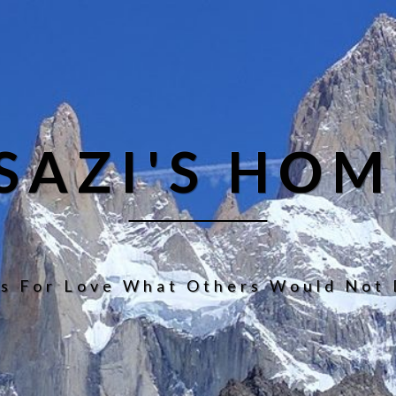
ISAZI'S HOM
s For Love What Others Would Not