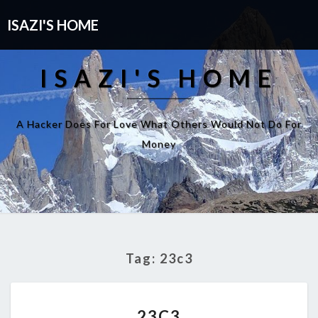
ISAZI'S HOME
ISAZI'S HOME
A Hacker Does For Love What Others Would Not Do For
Money
Tag:
23c3
23C3
23C3