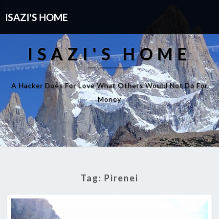
ISAZI'S HOME
ISAZI'S HOME
A Hacker Does For Love What Others Would Not Do For
Money
Tag:
Pirenei