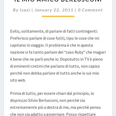
AMICO
Comments
By
Isazi
|
January 22, 2011
|
0 Comment
BERLUSCONI
Evito, solitamente, di parlare di fatti contingenti.
Preferisco parlare di cose futili, tipo le cose che mi
capitano in viaggio. Il problema è che in questa
nazione si fa tanto parlare del “caso Ruby” che magari
è bene che ne parli anche io. Dopotutto in TV è pieno
di eminenti cretini che parlano di tutto, non capiso
perchè non debba parlare di tutto anche io sul mio
sito web.
Prima di tutto, per essere chiari dal principio, io
disprezzo Silvio Berlusconi, non perchè sia
estremamente più a destra di me, ma perchè penso
che non sia adatto a governare. Posso rispettare