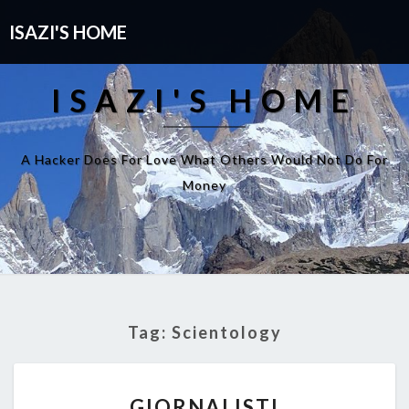
ISAZI'S HOME
ISAZI'S HOME
A Hacker Does For Love What Others Would Not Do For
Money
Tag:
Scientology
GIORNALISTI
GIORNALISTI