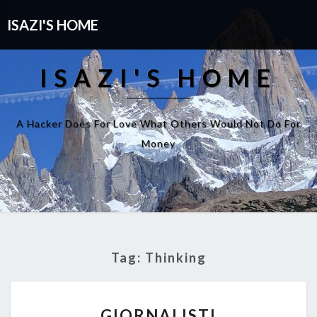
ISAZI'S HOME
ISAZI'S HOME
A Hacker Does For Love What Others Would Not Do For
Money
Tag:
Thinking
GIORNALISTI
GIORNALISTI