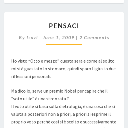
PENSACI
PENSACI
Comments
By
Isazi
|
June 1, 2009
|
2 Comments
Ho visto “Otto e mezzo” questa sera e come al solito
mi si è guastato lo stomaco, quindi sparo lì giusto due
riflessioni personali.
Ma dico io, serve un premio Nobel per capire che il
“voto utile” è una stronzata ?
Il voto utile si basa sulla dietrologia, è una cosa che si
valuta a posteriori non a priori, a priori si esprime il
proprio voto perchè così si è scelto e successivamente