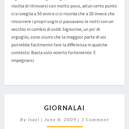
rischia di ritrovarsi con molto poco, ad un certo punto
ci si sveglia a 50 anni e ci si ricorda che a 20 invece che
rincorrere i propri sogni si passavano le notti con un
vecchio in cambio di soldi. Signorine, un po’ di
orgoglio, sono sicuro che la maggior parte di voi
potrebbe facilmente fare la differenza in qualche
contesto. Basta solo volerlo fortemente. E
impegnarsi.
GIORNALAI
GIORNALAI
Comments
By
Isazi
|
June 8, 2009
|
1 Comment