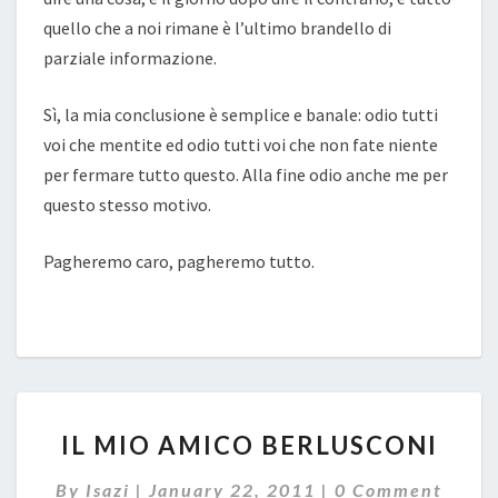
quello che a noi rimane è l’ultimo brandello di
parziale informazione.
Sì, la mia conclusione è semplice e banale: odio tutti
voi che mentite ed odio tutti voi che non fate niente
per fermare tutto questo. Alla fine odio anche me per
questo stesso motivo.
Pagheremo caro, pagheremo tutto.
IL
IL MIO AMICO BERLUSCONI
MIO
AMICO
Comments
By
Isazi
|
January 22, 2011
|
0 Comment
BERLUSCONI