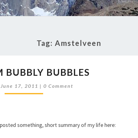
Tag:
Amstelveen
RANDOM
 BUBBLY BUBBLES
BUBBLY
BUBBLES
Comments
|
June 17, 2011
|
0 Comment
t posted something, short summary of my life here: