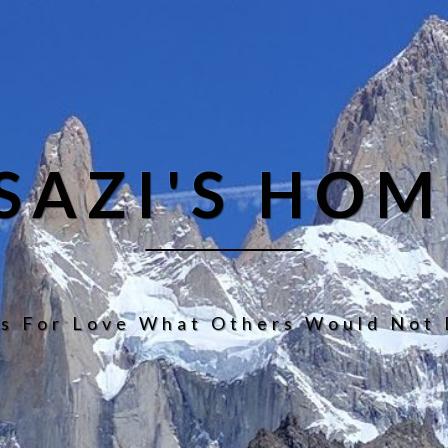
ISAZI'S HOM
s For Love What Others Would Not