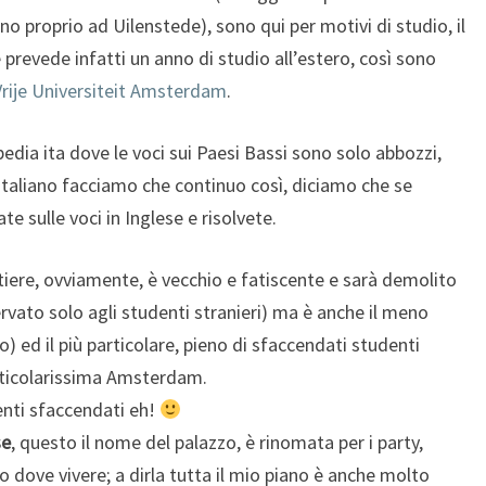
ono proprio ad Uilenstede), sono qui per motivi di studio, il
revede infatti un anno di studio all’estero, così sono
Vrije Universiteit Amsterdam
.
ipedia ita dove le voci sui Paesi Bassi sono solo abbozzi,
 Italiano facciamo che continuo così, diciamo che se
te sulle voci in Inglese e risolvete.
artiere, ovviamente, è vecchio e fatiscente e sarà demolito
ervato solo agli studenti stranieri) ma è anche il meno
) ed il più particolare, pieno di sfaccendati studenti
articolarissima Amsterdam.
nti sfaccendati eh!
se
, questo il nome del palazzo, è rinomata per i party,
 dove vivere; a dirla tutta il mio piano è anche molto