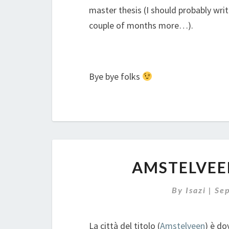
master thesis (I should probably wri
couple of months more…).
Bye bye folks
AMSTELVEE
By
Isazi
|
Se
La città del titolo (
Amstelveen
) è do