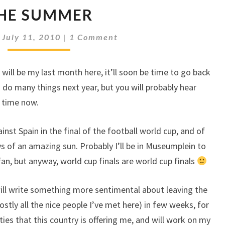
THE
HE SUMMER
SUMMER
Comments
|
July 11, 2010
|
1 Comment
s will be my last month here, it’ll soon be time to go back
 do many things next year, but you will probably hear
t time now.
inst Spain in the final of the football world cup, and of
ays of an amazing sun. Probably I’ll be in Museumplein to
an, but anyway, world cup finals are world cup finals
I will write something more sentimental about leaving the
ly all the nice people I’ve met here) in few weeks, for
ities that this country is offering me, and will work on my