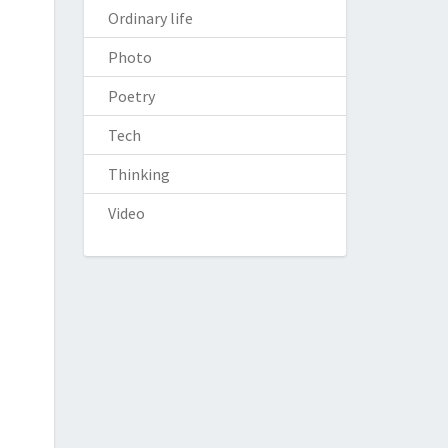
Ordinary life
Photo
Poetry
Tech
Thinking
Video