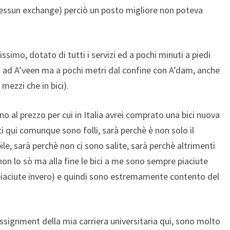
 nessun exchange) perciò un posto migliore non poteva
issimo, dotato di tutti i servizi ed a pochi minuti a piedi
o ad A’veen ma a pochi metri dal confine con A’dam, anche
 mezzi che in bici).
 al prezzo per cui in Italia avrei comprato una bici nuova
ci qui comunque sono folli, sarà perchè è non solo il
le, sarà perchè non ci sono salite, sarà perchè altrimenti
 non lo sò ma alla fine le bici a me sono sempre piaciute
 piaciute invero) e quindi sono estremamente contento del
signment della mia carriera universitaria qui, sono molto