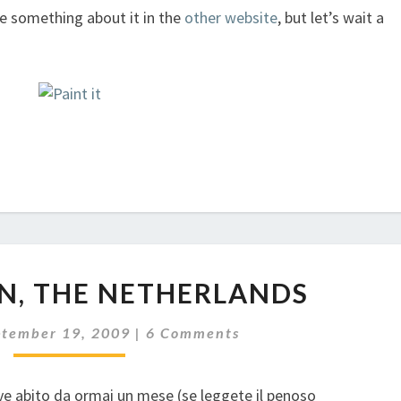
te something about it in the
other website
, but let’s wait a
AMSTELVEEN,
N, THE NETHERLANDS
THE
NETHERLANDS
Comments
ptember 19, 2009
|
6 Comments
ve abito da ormai un mese (se leggete il penoso