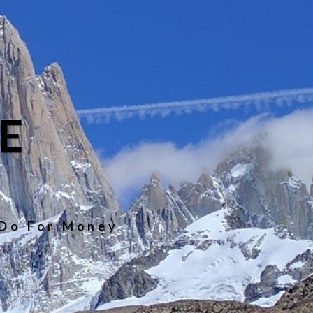
E
 Do For Money