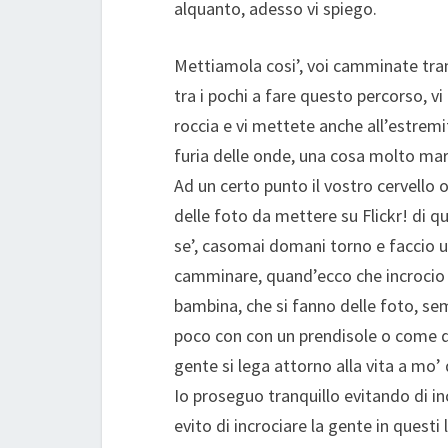
alquanto, adesso vi spiego.
Mettiamola cosi’, voi camminate tranq
tra i pochi a fare questo percorso, vi
roccia e vi mettete anche all’estremi
furia delle onde, una cosa molto mar
Ad un certo punto il vostro cervello 
delle foto da mettere su Flickr! di qu
se’, casomai domani torno e faccio un
camminare, quand’ecco che incrocio s
bambina, che si fanno delle foto, se
poco con con un prendisole o come di
gente si lega attorno alla vita a mo’
Io proseguo tranquillo evitando di i
evito di incrociare la gente in questi