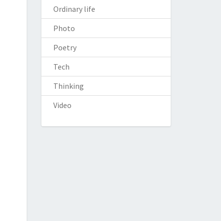
Ordinary life
Photo
Poetry
Tech
Thinking
Video