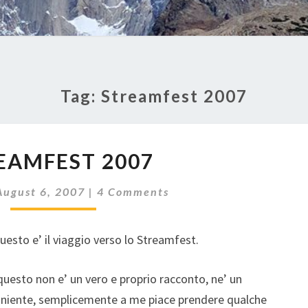
Tag:
Streamfest 2007
STREAMFEST
EAMFEST 2007
2007
Comments
August 6, 2007
|
4 Comments
questo e’ il viaggio verso lo Streamfest.
sto non e’ un vero e proprio racconto, ne’ un
i niente, semplicemente a me piace prendere qualche