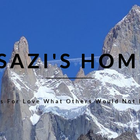
ISAZI'S HOM
s For Love What Others Would Not