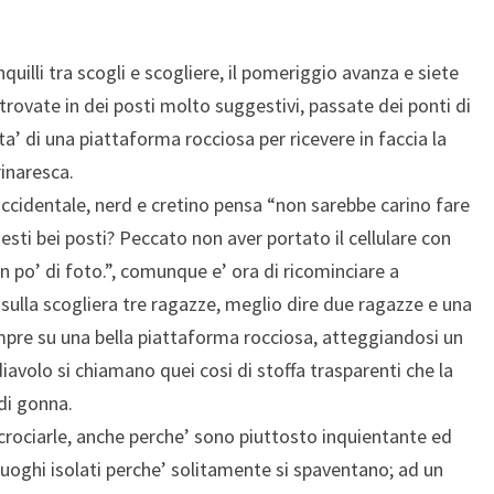
uilli tra scogli e scogliere, il pomeriggio avanza e siete
 trovate in dei posti molto suggestivi, passate dei ponti di
ta’ di una piattaforma rocciosa per ricevere in faccia la
inaresca.
occidentale, nerd e cretino pensa “non sarebbe carino fare
esti bei posti? Peccato non aver portato il cellulare con
 po’ di foto.”, comunque e’ ora di ricominciare a
ulla scogliera tre ragazze, meglio dire due ragazze e una
mpre su una bella piattaforma rocciosa, atteggiandosi un
avolo si chiamano quei cosi di stoffa trasparenti che la
 di gonna.
ncrociarle, anche perche’ sono piuttosto inquientante ed
 luoghi isolati perche’ solitamente si spaventano; ad un