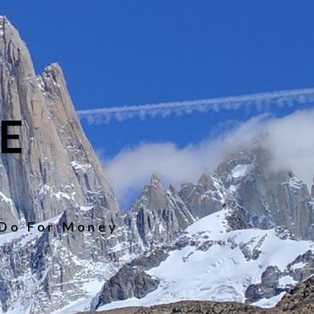
E
 Do For Money