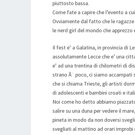
piuttosto bassa.
Come fate a capire che l’evento a cu
Ovviamente dal fatto che le ragazze 
le nerd girl del mondo che apprezzo 
Il fest e’ a Galatina, in provincia di
assolutamente Lecce che e’ una citta
e’ ad una trentina di chilometri di d
strano Ã¨ poco, ci siamo accampati su
che si chiama Trieste, gli artisti do
di adolescenti e bambini croati e itali
Noi come ho detto abbiamo piazzato d
salire su una duna per vedere il mare
pineta in modo da non doversi sveglia
svegliati al mattino ad orari improbi