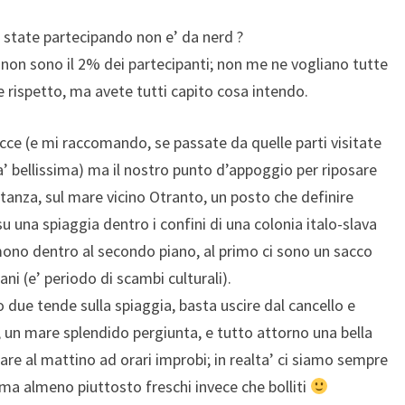
i state partecipando non e’ da nerd ?
non sono il 2% dei partecipanti; non me ne vogliano tutte
e rispetto, ma avete tutti capito cosa intendo.
 Lecce (e mi raccomando, se passate da quelle parti visitate
’ bellissima) ma il nostro punto d’appoggio per riposare
istanza, sul mare vicino Otranto, un posto che definire
 una spiaggia dentro i confini di una colonia italo-slava
rmono dentro al secondo piano, al primo ci sono un sacco
ani (e’ periodo di scambi culturali).
ue tende sulla spiaggia, basta uscire dal cancello e
, un mare splendido pergiunta, e tutto attorno una bella
re al mattino ad orari improbi; in realta’ ci siamo sempre
 ma almeno piuttosto freschi invece che bolliti