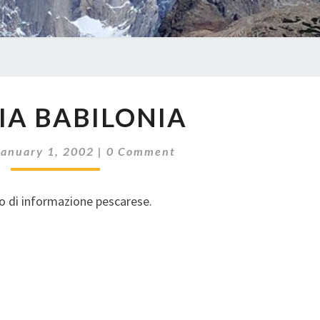
BRUCIA
IA BABILONIA
BABILONIA
Comments
January 1, 2002
|
0 Comment
to di informazione pescarese.