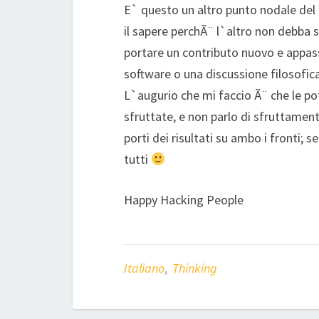
E` questo un altro punto nodale del 
il sapere perchÃ¨ l`altro non debba s
portare un contributo nuovo e appass
software o una discussione filosofica
L`augurio che mi faccio Ã¨ che le p
sfruttate, e non parlo di sfruttamen
porti dei risultati su ambo i fronti;
tutti
Happy Hacking People
Italiano
,
Thinking