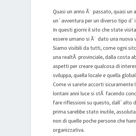
Quasi un anno Ã¨ passato, quasi un
un`avventura per un diverso tipo d`
In questi giorni il sito che state v
essere umano si Ã¨ dato una nuova vest
Siamo visibili da tutti, come ogni sit
una realtÃ provinciale, dalla costa a
aspetti per creare qualcosa di intere
sviluppa, quella locale e quella global
Come vi sarete accorti sicuramente 
lontani anni luce si stÃ facendo con
fare riflessioni su questo, dall`alt
prima sarebbe stato inutile, assolut
non di quelle poche persone che hanno
organizzativa.