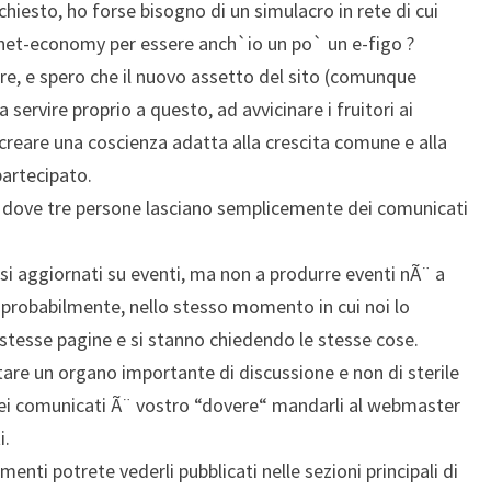
hiesto, ho forse bisogno di un simulacro in rete di cui
 net-economy per essere anch`io un po` un e-figo ?
e, e spero che il nuovo assetto del sito (comunque
ervire proprio a questo, ad avvicinare i fruitori ai
 creare una coscienza adatta alla crescita comune e alla
partecipato.
o dove tre persone lasciano semplicemente dei comunicati
si aggiornati su eventi, ma non a produrre eventi nÃ¨ a
he probabilmente, nello stesso momento in cui noi lo
stesse pagine e si stanno chiedendo le stesse cose.
tare un organo importante di discussione e non di sterile
dei comunicati Ã¨ vostro “dovere“ mandarli al webmaster
i.
enti potrete vederli pubblicati nelle sezioni principali di