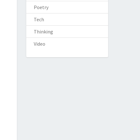
Poetry
Tech
Thinking
Video