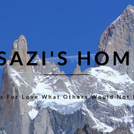
ISAZI'S HOM
s For Love What Others Would Not