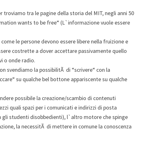
r troviamo tra le pagine della storia del MIT, negli anni 50
ormation wants to be free“ (L`informazione vuole essere
 come le persone devono essere libere nella fruizione e
essere costrette a dover accettare passivamente quello
vi o onde radio.
on svendiamo la possibilitÃ di “scrivere“ con la
ccare“ su qualche bel bottone appariscente su qualche
endere possibile la creazione/scambio di contenuti
zzi quali spazi per i comunicati e indirizzi di posta
gli studenti disobbedienti), l`altro motore che spinge
zione, la necessitÃ di mettere in comune la conoscenza