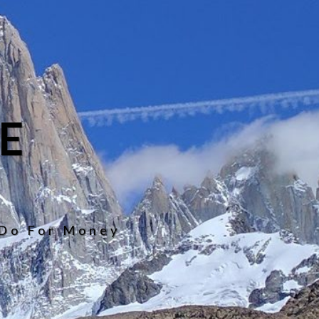
E
 Do For Money