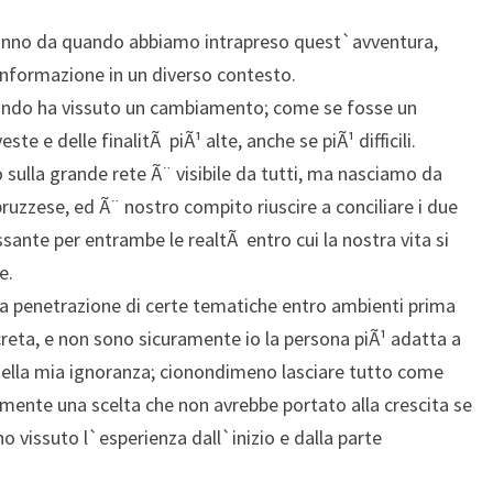
 anno da quando abbiamo intrapreso quest`avventura,
informazione in un diverso contesto.
isitando ha vissuto un cambiamento; come se fosse un
e e delle finalitÃ piÃ¹ alte, anche se piÃ¹ difficili.
o sulla grande rete Ã¨ visibile da tutti, ma nasciamo da
bruzzese, ed Ã¨ nostro compito riuscire a conciliare i due
ssante per entrambe le realtÃ entro cui la nostra vita si
e.
la penetrazione di certe tematiche entro ambienti prima
creta, e non sono sicuramente io la persona piÃ¹ adatta a
o della mia ignoranza; cionondimeno lasciare tutto come
amente una scelta che non avrebbe portato alla crescita se
 vissuto l`esperienza dall`inizio e dalla parte