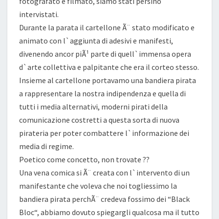
fotografato e filmato, siamo stati persino
intervistati.
Durante la parata il cartellone Ã¨ stato modificato e
animato con l`aggiunta di adesivi e manifesti,
divenendo ancor piÃ¹ parte di quell`immensa opera
d`arte collettiva e palpitante che era il corteo stesso.
Insieme al cartellone portavamo una bandiera pirata
a rappresentare la nostra indipendenza e quella di
tutti i media alternativi, moderni pirati della
comunicazione costretti a questa sorta di nuova
pirateria per poter combattere l`informazione dei
media di regime.
Poetico come concetto, non trovate ??
Una vena comica si Ã¨ creata con l`intervento di un
manifestante che voleva che noi togliessimo la
bandiera pirata perchÃ¨ credeva fossimo dei “Black
Bloc“, abbiamo dovuto spiegargli qualcosa ma il tutto