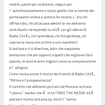
mobili, palchi per esibizioni, negozi per
l`autofinanziamento e tutto quello che la mente dei
partecipanti voleva e poteva far essere; c`era chi
offriva cibo, chi attaccava adesivi (e noi abbiamo
contribuito riempiendo la cittÃ con gli adesivi di
Radio CittÃ ), chi riprendeva, chi fotografava, chi
copriva le mura con scritte o con manifesti.
Si ballava e ci si divertiva, dato che sappiamo
benissimo che per opporci a quelli che vogliono farci
sparire, le nostre armi migliori sono la comunicazione
e l`allegria.
Come recita anche il motto dei fratelli di Radio CittÃ ,
“Ritmo e Consapevolezza“.
Il cartello che abbiamo portato da Pescara recitava
“Libera l`hacker che Ã¨ in te ! FREE THE MEDIA“ ed Ã¨
piaciuto molto alla piazza, molti l`hanno