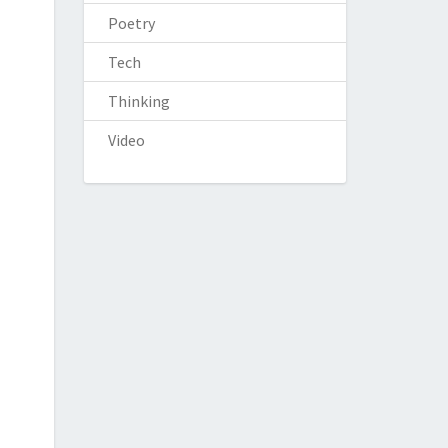
Poetry
Tech
Thinking
Video