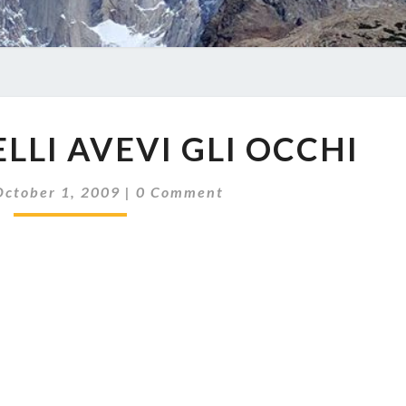
E
LLI AVEVI GLI OCCHI
TROPPO
BELLI
Comments
AVEVI
October 1, 2009
|
0 Comment
GLI
OCCHI