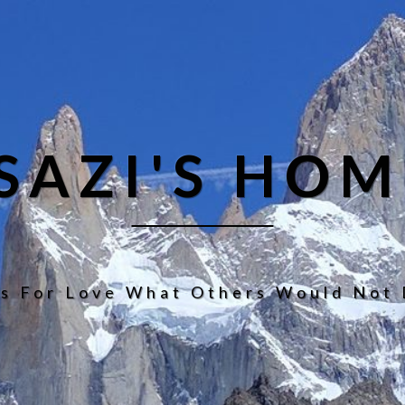
ISAZI'S HOM
s For Love What Others Would Not