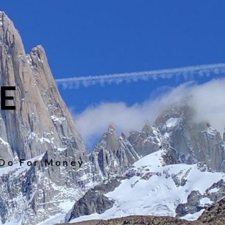
E
 Do For Money