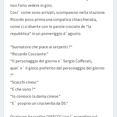
non farlo vedere in giro.
Cosi` come sono arrivati, scompaiono nella stazione.
Ricordo poco prima una simpatica chiacchierata,
come ci si diverte con le parole crociate de “la
repubblica“ in un pomeriggio d`agosto.
“Suonatore che piace ai serpenti ?“
“Riccardo Cocciante.“
“Il personaggio del giorno e` Sergio Cofferati,
qual`e` il gioco preferito dal personaggio del giorno
?“
“Scacchi cinesi.“
“E che sono ?“
“Io conosco la dama cinese.“
“E` proprio un cruciverba da DS.“
Qualcuno ha scritto “VASCO“ con l`accendino sul